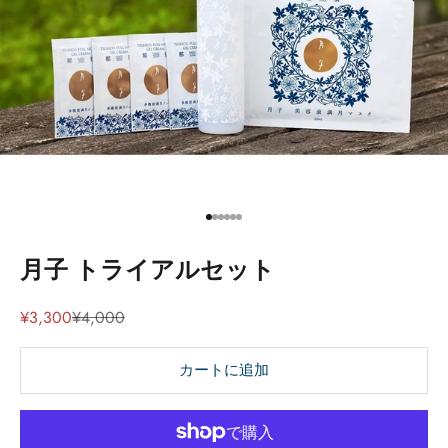
項目に移動する 1
項目に移動する 2
項目に移動する 3
項目に移動する 4
項目に移動する 5
項目に移動する 6
月子 トライアルセット
セール価格
通常価格
¥3,300
¥4,000
カートに追加