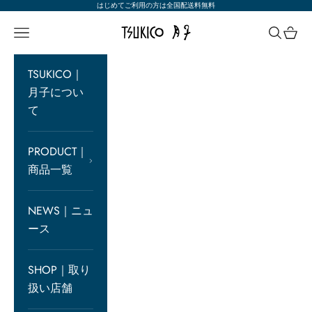
コンテンツへスキップ
はじめてご利用の方は全国配送料無料
TSUKICO 月子満月化粧品 公式オン
メニュー
検索
カー
TSUKICO｜
月子につい
て
PRODUCT｜
商品一覧
NEWS｜ニュ
ース
SHOP｜取り
扱い店舗