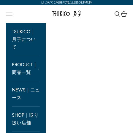
コンテンツへスキップ
はじめてご利用の方は全国配送料無料
TSUKICO 月子満月化粧品 公式オン
メニュー
検索
カー
TSUKICO｜
月子につい
て
PRODUCT｜
商品一覧
NEWS｜ニュ
ース
SHOP｜取り
扱い店舗